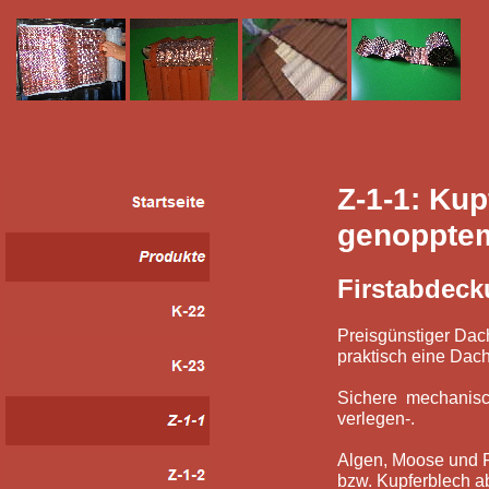
Z-1-1: Kup
genopptem
Firstabdecku
Preisgünstiger Dac
praktisch eine Dac
Sichere mechanisc
verlegen-.
Algen, Moose und F
bzw. Kupferblech a